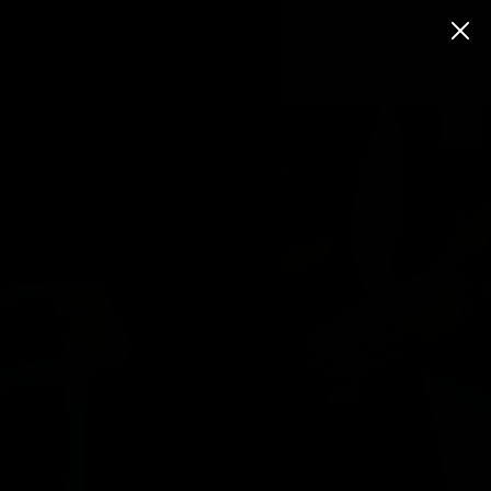
Free standard shipping over 120€
EMAIL ME WHEN AVAILABLE
Select the size you're looking for and we'll send you an
NEW
email as soon as it becomes available!
CONTOUR SEAMLESS SHORTS - GREY
FEATURED
Select a size:
New
Releases
Bestsellers
Black
Email Address:
Leggings
SHOP
BY
COLLECTION
Notify me