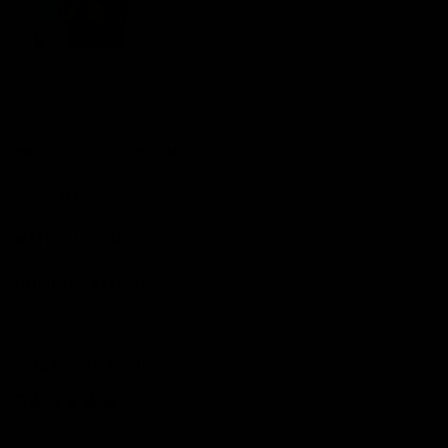
ADD
PRODUCT DESCRIPTION
SIZE & FIT
MATERIAL & CARE
DELIVERY & RETURNS
CUSTOMER REVIEWS
5
Based on 11 recenzija