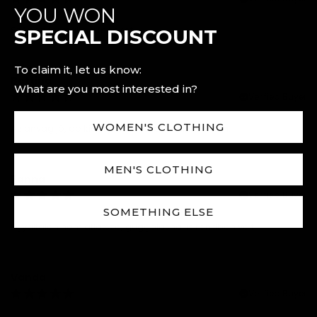
YOU WON
Szépen formálja a feneket.
SPECIAL DISCOUNT
To claim it, let us know:
Bettina
What are you most interested in?
Verified Buyer
WOMEN'S CLOTHING
Az anyag jó, de kicsit jobban szorít, mint vártam.
MEN'S CLOTHING
Panna
Verified Buyer
SOMETHING ELSE
Egyáltalán nem átlátszó, guggolásnál is rendben volt.
Vanda
Verified Buyer