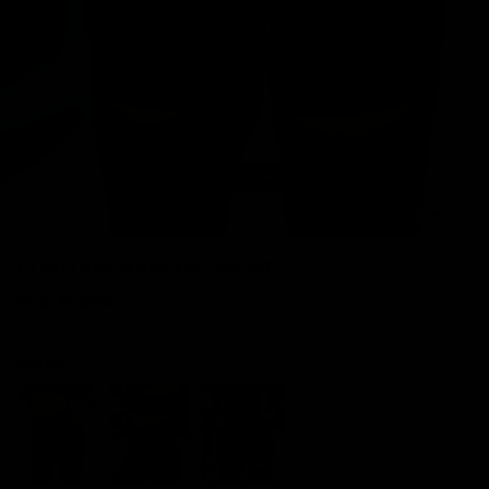
Model is 170cm and wears a size S
1
2
3
4
CONTOUR SEAMLESS SHORTS
25.74 €
11 Reviews
COLOR