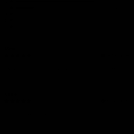
5
9
4
2
3
0
2
0
1
0
Mina
Verified Buyer
Szépen formálja a feneket, és nem túl rövid. Vettem hozzá topot
is.
Csilla
Verified Buyer
Jól áll, csak lehetne egy kicsit hosszabb.