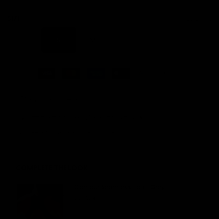
SIZE
Size Guide
XS
S
M
L
XL
XXL
Pay in installments
Free express shipping for orders over 120€
Free 30 days product exchange
COMPLETE THE LOOK
Contour Seamless Top - Grey
22.76 €