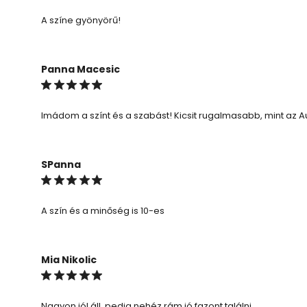
A színe gyönyörű!
Panna Macesic
Imádom a színt és a szabást! Kicsit rugalmasabb, mint az A
SPanna
A szín és a minőség is 10-es
Mia Nikolic
Nagyon jól áll, pedig nehéz rám jó fazont találni