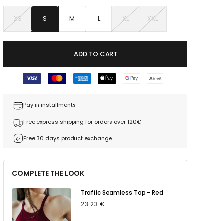
XS
S
M
L
XL
XXL
ADD TO CART
Pay in installments
Free express shipping for orders over 120€
Free 30 days product exchange
COMPLETE THE LOOK
Traffic Seamless Top - Red
23.23 €