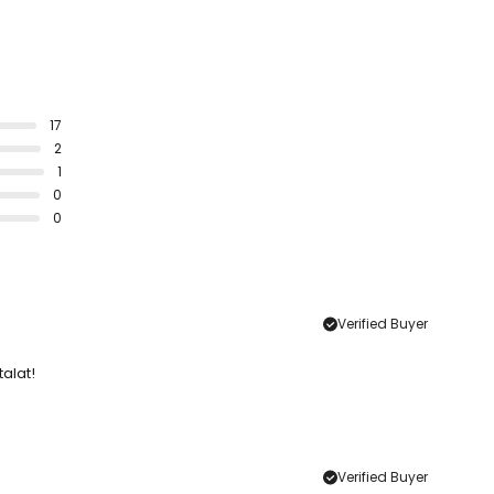
17
2
1
0
0
Verified Buyer
alat!
Verified Buyer