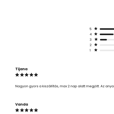
5
4
3
2
1
Tijana
Nagyon gyors a kiszállítás, max 2 nap alatt megjött. Az anya
Vanda