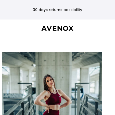
30 days returns possibility
EMAIL ME WHEN AVAILABLE
Select the size you're looking for and we'll send you an email as
soon as it becomes available!
TRAFFIC SEAMLESS LEGGINGS - RED
Select a size:
Email Address: